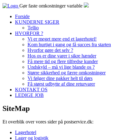
Gør faste omkostninger variable
Forside
KUNDERNE SIGER
Tellio
HVORFOR ?
Vi er meget mere end et lagerhotel!
Kom hurtigt i gang og få succes fra starten
Hvorfor gøre det selv ?
Hos os er dine varer i sikre hænder
Få mere tid og flere tilfredse kunder
Undskyld – må vi lige blande os ?
Større sikkerhed og færre omkostninger
Vi følger dine pakker helt til dørs
Få størst udbytte af dine returvarer
KONTAKT OS
LEDIGE JOB
SiteMap
Et overblik over vores sider på postservice.dk:
Lagerhotel
Lager og logistik