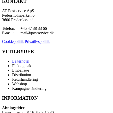
KONTAKT
AT Postservice ApS
Pedersholmparken 6
3600 Frederikssund
Telefon:
+45 47 38 33 66
E-mail:
mail@postservice.dk
Cookiepolitik
Privatlivspolitik
VI TILBYDER
Lagerhotel
Pluk og pak
Emballage
Distribution
Returhåndtering
Webshop
Kampagnehåndtering
INFORMATION
Åbningstider
Lager: man-tor 8-16, fre 8-15.30